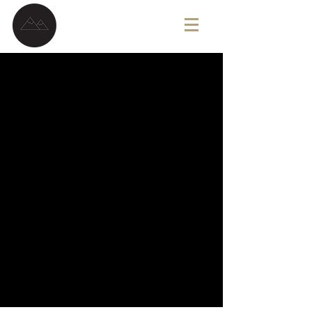
G A V I N B R O W N